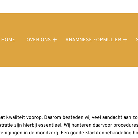
fdmenu
HOME
OVER ONS
ANAMNESE FORMULIER
Over
Anam
ons
formu
submenu
subm
aat kwaliteit voorop. Daarom besteden wij veel aandacht aan zo
atie zijn hierbij essentieel. Wij hanteren daarvoor procedures 
enigingen in de mondzorg. Een goede klachtenbehandeling hoo