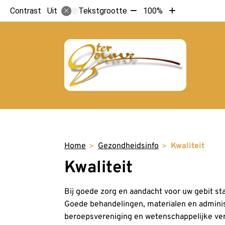
Tekst
Tekst
Contrast
Tekstgrootte
100%
Uit
verkleinen
vergroten
met
met
10%
10%
Hoo
Home
Gezondheidsinfo
Kwaliteit
Kwaliteit
Bij goede zorg en aandacht voor uw gebit st
Goede behandelingen, materialen en administr
beroepsvereniging en wetenschappelijke ver