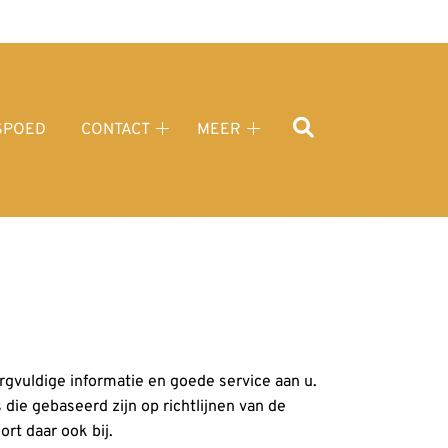
SPOED
CONTACT
MEER
nese
Contact
Meer
lier
submenu
submenu
enu
rgvuldige informatie en goede service aan u.
die gebaseerd zijn op richtlijnen van de
rt daar ook bij.